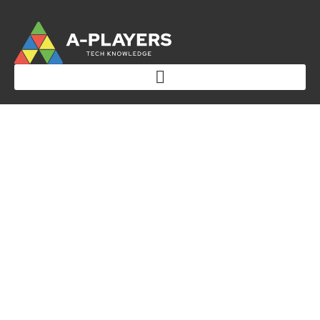
Como a cultura da
urgência virou o novo
“fast food”
corporativo